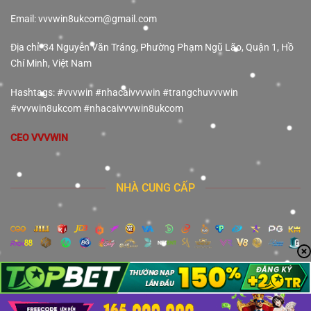
Email:
vvvwin8ukcom@gmail.com
Địa chỉ: 34 Nguyễn Văn Tráng, Phường Phạm Ngũ Lão, Quận 1, Hồ
Chí Minh, Việt Nam
Hashtags: #vvvwin #nhacaivvvwin #trangchuvvvwin
#vvvwin8ukcom #nhacaivvvwin8ukcom
CEO VVVWIN
NHÀ CUNG CẤP
CHỨNG CHỈ BẢO MẬT