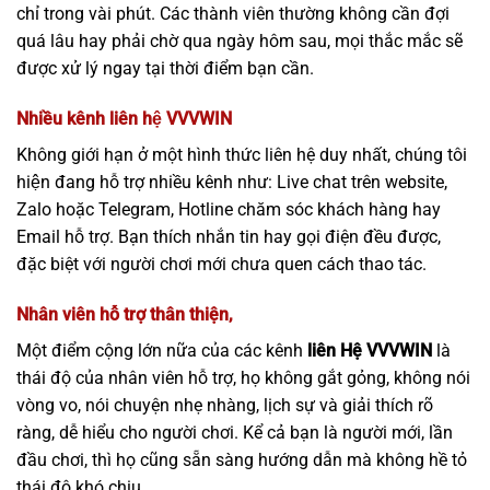
chỉ trong vài phút. Các thành viên thường không cần đợi
quá lâu hay phải chờ qua ngày hôm sau, mọi thắc mắc sẽ
được xử lý ngay tại thời điểm bạn cần.
Nhiều kênh
liên hệ VVVWIN
Không giới hạn ở một hình thức liên hệ duy nhất, chúng tôi
hiện đang hỗ trợ nhiều kênh như: Live chat trên website,
Zalo hoặc Telegram, Hotline chăm sóc khách hàng hay
Email hỗ trợ. Bạn thích nhắn tin hay gọi điện đều được,
đặc biệt với người chơi mới chưa quen cách thao tác.
Nhân viên hỗ trợ thân thiện,
Một điểm cộng lớn nữa của các kênh
liên Hệ VVVWIN
là
thái độ của nhân viên hỗ trợ, họ không gắt gỏng, không nói
vòng vo, nói chuyện nhẹ nhàng, lịch sự và giải thích rõ
ràng, dễ hiểu cho người chơi. Kể cả bạn là người mới, lần
đầu chơi, thì họ cũng sẵn sàng hướng dẫn mà không hề tỏ
thái độ khó chịu.