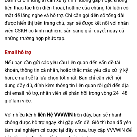
Dành cho những ai cần xử lý tình huống gấp hoặc không
tiện thao tác trên điện thoại, hotline của chúng tôi luôn có
mặt để lắng nghe và hỗ trợ. Chỉ cần gọi đến số tổng đài
được hiển thị trên trang chủ, bạn sẽ được kết nối với nhân
viên CSKH có kinh nghiệm, sẵn sàng giải quyết ngay cả
những trường hợp phức tạp.
Email hỗ trợ
Nếu bạn cần gửi các yêu cầu liên quan đến vấn đề tài
khoản, thông tin cá nhân, hoặc thắc mắc yêu cầu xử lý kỹ
hơn, email sẽ là lựa chọn tốt nhất. Bạn chỉ cần viết nội
dung đầy đủ, đính kèm thông tin liên quan rồi gửi đến địa
chỉ email hỗ trợ, nhân viên sẽ phản hồi trong vòng 24–48
giờ làm việc.
Với nhiều kênh
liên Hệ VVVWIN
trên đây, bạn sẽ nhanh
chóng được hỗ trợ ngay khi gặp vấn đề. Giờ thì bạn đã yên
tâm trải nghiệm cá cược tại đây chưa, truy cập VVVWIN để