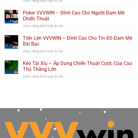
Chức năng bình luận bị tắt
ở
VVVWIN
1
Nhị
–
Trong
Gia
Poker VVVWIN – Đỉnh Cao Cho Người Đam Mê
Tựa
Làng
Bắn
Game
Chiến Thuật
Game
Cá
Săn
Chức năng bình luận bị tắt
ở
VVVWIN
Cá
Poker
–
Không
VVVWIN
Tiến Lên VVVWIN – Đỉnh Cao Cho Tín Đồ Đam Mê
Trải
Thể
–
Nghiệm
Bài Bạc
Bỏ
Đỉnh
Thưởng
Lỡ
Chức năng bình luận bị tắt
ở
Cao
Lớn
Tiến
Cho
Mỗi
Lên
Kèo Tài Xỉu – Áp Dụng Chiến Thuật Cược Của Cao
Người
Ngày
VVVWIN
Đam
Thủ Thắng Lớn
–
Mê
Chức năng bình luận bị tắt
ở
Đỉnh
Chiến
Kèo
Cao
Thuật
Tài
Cho
Xỉu
Tín
–
Đồ
Áp
Đam
Dụng
Mê
Chiến
Bài
Thuật
Bạc
Cược
Của
Cao