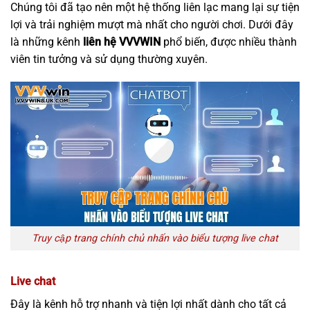
Chúng tôi đã tạo nên một hệ thống liên lạc mang lại sự tiện
lợi và trải nghiệm mượt mà nhất cho người chơi. Dưới đây
là những kênh
liên hệ VVVWIN
phổ biến, được nhiều thành
viên tin tưởng và sử dụng thường xuyên.
Truy cập trang chính chủ nhấn vào biểu tượng live chat
Live chat
Đây là kênh hỗ trợ nhanh và tiện lợi nhất dành cho tất cả