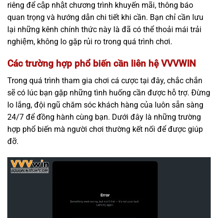
riêng để cập nhật chương trình khuyến mãi, thông báo
quan trọng và hướng dẫn chi tiết khi cần. Bạn chỉ cần lưu
lại những kênh chính thức này là đã có thể thoải mái trải
nghiệm, không lo gặp rủi ro trong quá trình chơi.
Các trường hợp phổ biến cần liên hệ VVVWIN
Trong quá trình tham gia chơi cá cược tại đây, chắc chắn
sẽ có lúc bạn gặp những tình huống cần được hỗ trợ. Đừng
lo lắng, đội ngũ chăm sóc khách hàng của luôn sẵn sàng
24/7 để đồng hành cùng bạn. Dưới đây là những trường
hợp phổ biến mà người chơi thường kết nối để được giúp
đỡ.