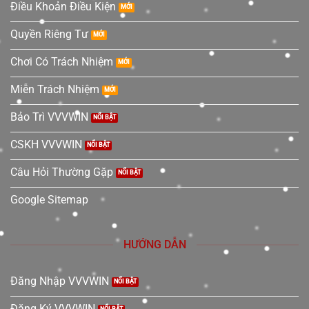
Điều Khoản Điều Kiện
Quyền Riêng Tư
Chơi Có Trách Nhiệm
Miễn Trách Nhiệm
Bảo Trì VVVWIN
CSKH VVVWIN
Câu Hỏi Thường Gặp
Google Sitemap
HƯỚNG DẪN
Đăng Nhập VVVWIN
Đăng Ký VVVWIN