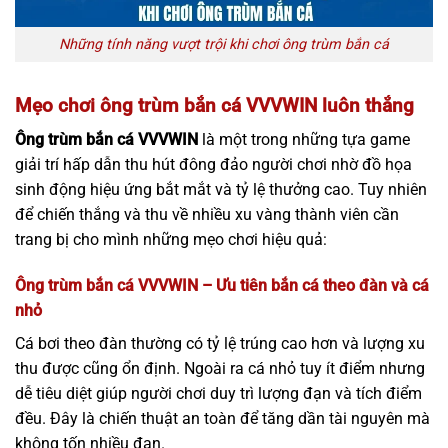
Những tính năng vượt trội khi chơi ông trùm bắn cá
Mẹo chơi ông trùm bắn cá VVVWIN luôn thắng
Ông trùm bắn cá VVVWIN
là một trong những tựa game
giải trí hấp dẫn thu hút đông đảo người chơi nhờ đồ họa
sinh động hiệu ứng bắt mắt và tỷ lệ thưởng cao. Tuy nhiên
để chiến thắng và thu về nhiều xu vàng thành viên cần
trang bị cho mình những mẹo chơi hiệu quả:
Ông trùm bắn cá VVVWIN – Ưu tiên bắn cá theo đàn và cá
nhỏ
Cá bơi theo đàn thường có tỷ lệ trúng cao hơn và lượng xu
thu được cũng ổn định. Ngoài ra cá nhỏ tuy ít điểm nhưng
dễ tiêu diệt giúp người chơi duy trì lượng đạn và tích điểm
đều. Đây là chiến thuật an toàn để tăng dần tài nguyên mà
không tốn nhiều đạn.