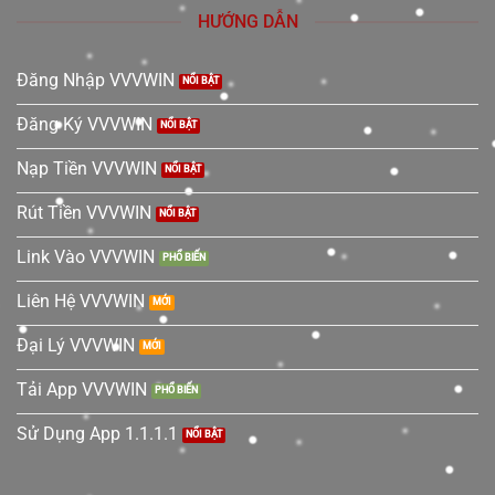
HƯỚNG DẪN
Đăng Nhập VVVWIN
Đăng Ký VVVWIN
Nạp Tiền VVVWIN
Rút Tiền VVVWIN
Link Vào VVVWIN
Liên Hệ VVVWIN
Đại Lý VVVWIN
Tải App VVVWIN
Sử Dụng App 1.1.1.1