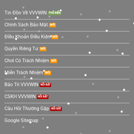
Tin Đồn Về VVVWIN
Chính Sách Bảo Mật
Điều Khoản Điều Kiện
Quyền Riêng Tư
Chơi Có Trách Nhiệm
Miễn Trách Nhiệm
Bảo Trì VVVWIN
CSKH VVVWIN
Câu Hỏi Thường Gặp
Google Sitemap