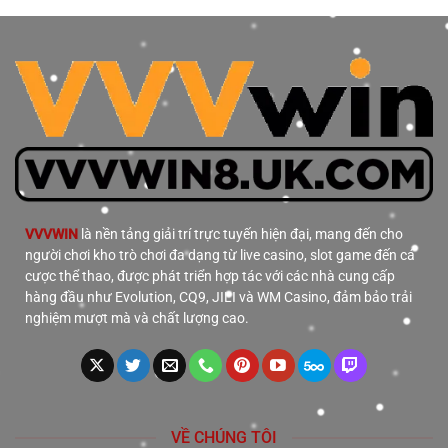
Đam
Dụng
Mê
Chiến
Bài
Thuật
Bạc
Cược
Của
Cao
Thủ
Thắng
Lớn
VVVWIN
là nền tảng giải trí trực tuyến hiện đại, mang đến cho
người chơi kho trò chơi đa dạng từ live casino, slot game đến cá
cược thể thao, được phát triển hợp tác với các nhà cung cấp
hàng đầu như Evolution, CQ9, JILI và WM Casino, đảm bảo trải
nghiệm mượt mà và chất lượng cao.
VỀ CHÚNG TÔI