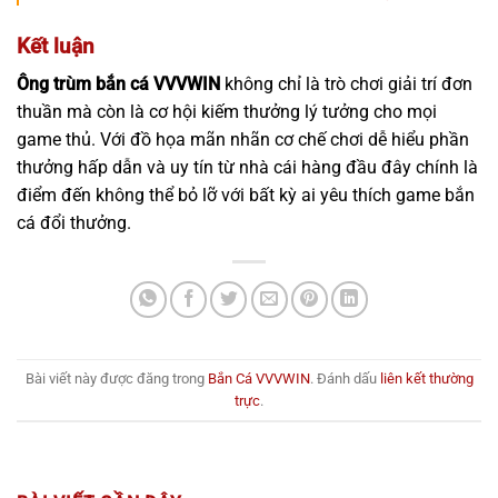
Kết luận
Ông trùm bắn cá VVVWIN
không chỉ là trò chơi giải trí đơn
thuần mà còn là cơ hội kiếm thưởng lý tưởng cho mọi
game thủ. Với đồ họa mãn nhãn cơ chế chơi dễ hiểu phần
thưởng hấp dẫn và uy tín từ nhà cái hàng đầu đây chính là
điểm đến không thể bỏ lỡ với bất kỳ ai yêu thích game bắn
cá đổi thưởng.
Bài viết này được đăng trong
Bắn Cá VVVWIN
. Đánh dấu
liên kết thường
trực
.