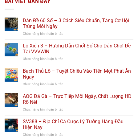
BÀI VIẾT GẦN ĐÂY
Dàn Đề 60 Số – 3 Cách Siêu Chuẩn, Tăng Cơ Hội
Trúng Mỗi Ngày
Chức năng bình luận bị tắt
ở
Dàn
Đề
Lô Xiên 3 – Hướng Dẫn Chốt Số Cho Dân Chơi Đề
60
Tại VVVWIN
Số
Chức năng bình luận bị tắt
ở
–
Lô
3
Xiên
Bạch Thủ Lô – Tuyệt Chiêu Vào Tiền Một Phát Ăn
Cách
3
Siêu
Ngay
–
Chuẩn,
Chức năng bình luận bị tắt
ở
Hướng
Tăng
Bạch
Dẫn
Cơ
Thủ
AOG Đá Gà – Trực Tiếp Mỗi Ngày, Chất Lượng HD
Chốt
Hội
Lô
Số
Rõ Nét
Trúng
–
Cho
Mỗi
Chức năng bình luận bị tắt
ở
Tuyệt
Dân
Ngày
AOG
Chiêu
Chơi
Đá
SV388 – Địa Chỉ Cá Cược Lý Tưởng Hàng Đầu
Vào
Đề
Gà
Tiền
Hiện Nay
Tại
–
Một
VVVWIN
Chức năng bình luận bị tắt
ở
Trực
Phát