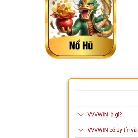
phạm hoặc đi lệch lại với tiêu chuẩn sẽ n
Ngoài ra các trò chơi cũng như tỷ lệ kèo 
gian lận, can thiệp vào kết quả để từ đ
thương hiệu một lần nữa khẳng định vị thế
Cập nhật link vào VVVWIN 2025 
VVVWIN
cập nhật liên tục các đường l
không tốt do liên kết bị chặn, không th
gia không phải đối mặt với tình trạng rủi 
VVVWIN là gì?
VVVWIN có uy tín và