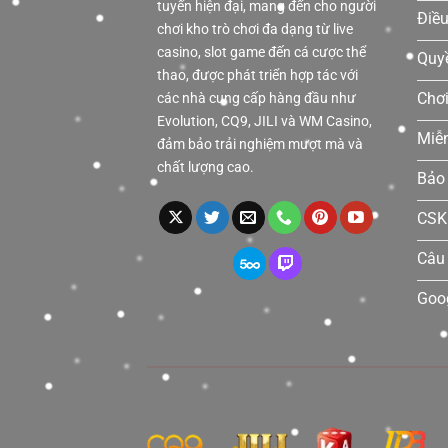
tuyến hiện đại, mang đến cho người
Điều
chơi kho trò chơi đa dạng từ live
casino, slot game đến cá cược thể
Quy
thao, được phát triển hợp tác với
Chơ
các nhà cung cấp hàng đầu như
Evolution, CQ9, JILI và WM Casino,
Miễ
đảm bảo trải nghiệm mượt mà và
chất lượng cao.
Bảo
CSK
Câu
Goo
Giải trí thể thao với siêu nhiều 
Cá cược thể thao
VVVWIN
được thành vi