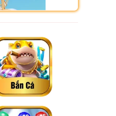
g hàng đầu vào chất lượng sản phẩm game
 kết duy trì tỷ lệ trả thưởng cạnh tranh,
R
. Với chứng nhận này nhà cái buộc phải
ơi tham gia. Đồng thời nếu có bất kỳ sai