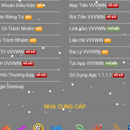
 Khoản Điều Kiện
Nạp Tiền VVVWIN
ền Riêng Tư
Rút Tiền VVVWIN
i Có Trách Nhiệm
Link Vào VVVWIN
n Trách Nhiệm
Liên Hệ VVVWIN
 Trì VVVWIN
Đại Lý VVVWIN
H VVVWIN
Tải App VVVWIN
 Hỏi Thường Gặp
Sử Dụng App 1.1.1.1
gle Sitemap
Casino đổi thưởng chuyên nghiệp tại VVVWIN
NHÀ CUNG CẤP
kèo cược
ên đánh giá cao bởi mức độ đầu tư và quy mô cực khủng. The