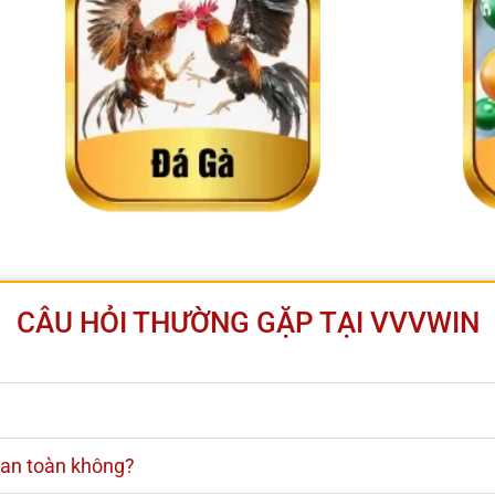
gay lập tức bị đình chỉ cấp phép.
tại
VVVWIN
còn được kiểm toán định kỳ bởi đơn vị độc lập Is
ó người chơi an tâm hơn khi tham gia đặt cược giải trí. Để đ
 uy tín trên thị trường.
bao uy tín
ink dự phòng nhằm đảm bảo truy cập nhanh chóng, liền mạnh h
ể đăng nhập đăng ký vào tài khoản. Cùng với đó là nâng cao bả
ro, giả mạo.
CÂU HỎI THƯỜNG GẶP TẠI VVVWIN
 an toàn không?