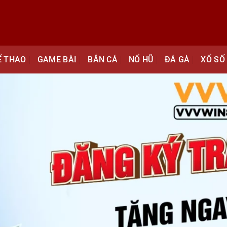
Ể THAO
GAME BÀI
BẮN CÁ
NỔ HŨ
ĐÁ GÀ
XỔ SỐ