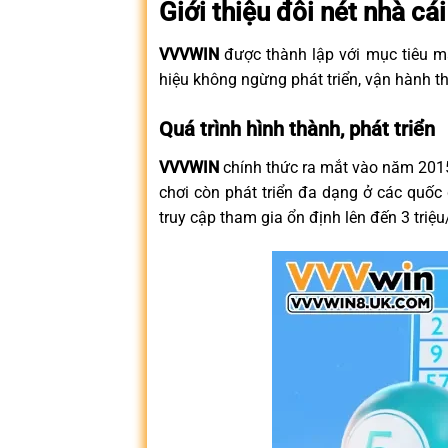
Giới thiệu đôi nét nhà cá
VVVWIN
được thành lập với mục tiêu m
hiệu không ngừng phát triển, vận hành 
Quá trình hình thành, phát triển
VVVWIN
chính thức ra mắt vào năm 2015,
chơi còn phát triển đa dạng ở các quốc
truy cập tham gia ổn định lên đến 3 triệu