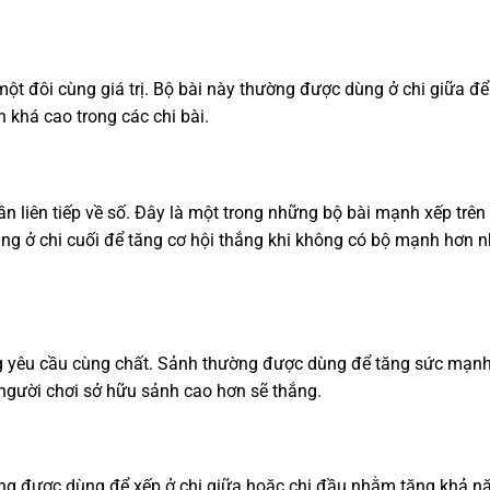
một đôi cùng giá trị. Bộ bài này thường được dùng ở chi giữa để
 khá cao trong các chi bài.
n liên tiếp về số. Đây là một trong những bộ bài mạnh xếp trên
ng ở chi cuối để tăng cơ hội thắng khi không có bộ mạnh hơn 
ông yêu cầu cùng chất. Sảnh thường được dùng để tăng sức mạn
 người chơi sở hữu sảnh cao hơn sẽ thắng.
ng được dùng để xếp ở chi giữa hoặc chi đầu nhằm tăng khả n