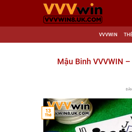
Bỏ
qua
nội
dung
VVVWIN
TH
Mậu Binh VVVWIN – 
ĐĂ
13
Th8