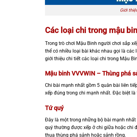
Giới thi
Các loại chi trong mậu b
Trong trò chơi Mậu Binh người chơi sắp xếp
thể có nhiều loại bài khác nhau gọi là các
giới thiệu chi tiết các loại chi trong Mậu Bi
Mậu binh VVVWIN – Thùng phá s
Chi bài mạnh nhất gồm 5 quân bài liên tiế
xếp đúng trong chi mạnh nhất. Đặc biệt là
Tứ quý
Đây là một trong những bộ bài mạnh nhất c
quý thường được xếp ở chi giữa hoặc chi đ
thua thùng phá sảnh hoặc sảnh rồng.