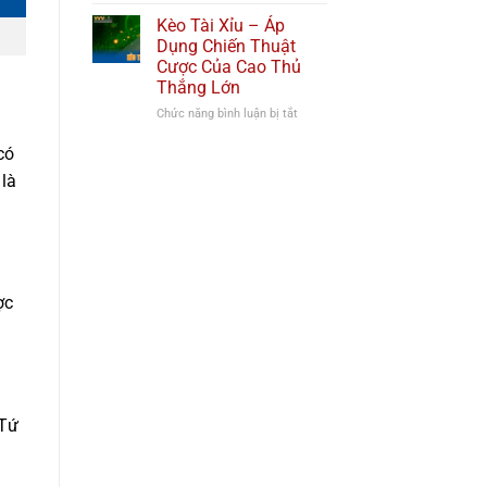
Tiến
Người
Lên
Đam
Kèo Tài Xỉu – Áp
VVVWIN
Mê
Dụng Chiến Thuật
–
Chiến
Cược Của Cao Thủ
Đỉnh
Thuật
Thắng Lớn
Cao
Cho
Chức năng bình luận bị tắt
ở
Tín
Kèo
Đồ
Tài
có
Đam
Xỉu
 là
Mê
–
Bài
Áp
Bạc
Dụng
Chiến
Thuật
Cược
Của
ợc
Cao
Thủ
Thắng
Lớn
 Tứ