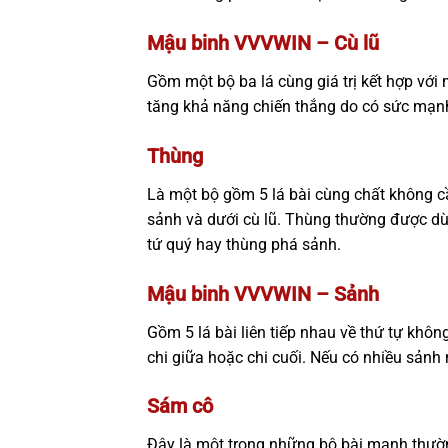
Mậu binh VVVWIN – Cù lũ
Gồm một bộ ba lá cùng giá trị kết hợp với 
tăng khả năng chiến thắng do có sức mạnh
Thùng
Là một bộ gồm 5 lá bài cùng chất không cầ
sảnh và dưới cù lũ. Thùng thường được dù
tứ quý hay thùng phá sảnh.
Mậu binh VVVWIN – Sảnh
Gồm 5 lá bài liên tiếp nhau về thứ tự kh
chi giữa hoặc chi cuối. Nếu có nhiều sảnh
Sám cô
Đây là một trong những bộ bài mạnh thườ