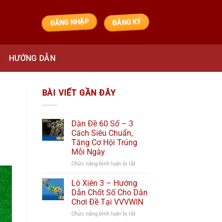
ĐĂNG NHẬP
ĐĂNG KÝ
HƯỚNG DẪN
BÀI VIẾT GẦN ĐÂY
Dàn Đề 60 Số – 3
Cách Siêu Chuẩn,
Tăng Cơ Hội Trúng
Mỗi Ngày
Chức năng bình luận bị tắt
ở
Dàn
Đề
Lô Xiên 3 – Hướng
60
Dẫn Chốt Số Cho Dân
Số
Chơi Đề Tại VVVWIN
–
Chức năng bình luận bị tắt
ở
3