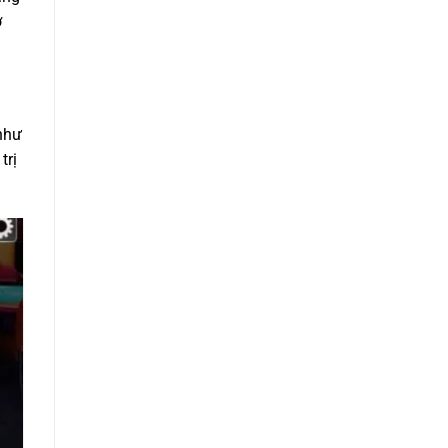
ở
 như
trị