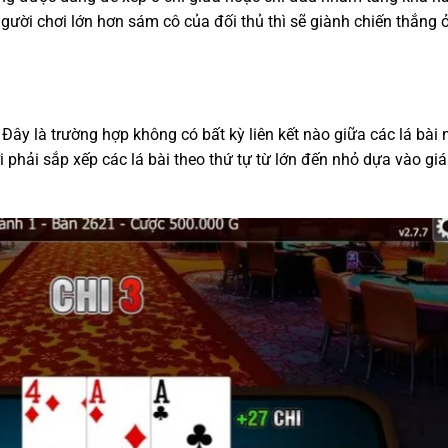
gười chơi lớn hơn sám cô của đối thủ thì sẽ giành chiến thắng 
Đây là trường hợp không có bất kỳ liên kết nào giữa các lá bài
phải sắp xếp các lá bài theo thứ tự từ lớn đến nhỏ dựa vào giá 