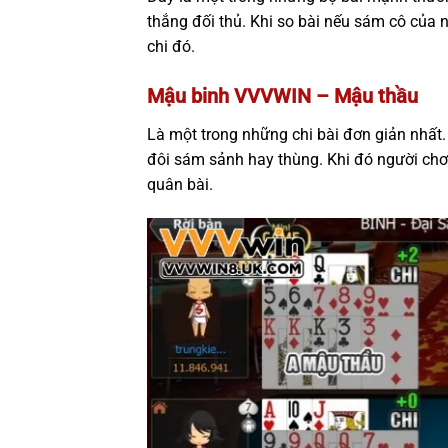
thắng đối thủ. Khi so bài nếu sám cô của n
chi đó.
Mậu binh VVVWIN – Mậu thầu
Là một trong những chi bài đơn giản nhất. 
đôi sám sảnh hay thùng. Khi đó người chơi 
quân bài.